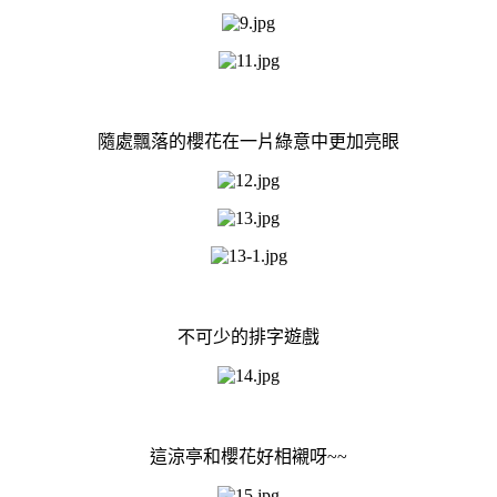
隨處飄落的櫻花在一片綠意中更加亮眼
不可少的排字遊戲
這涼亭和櫻花好相襯呀~~