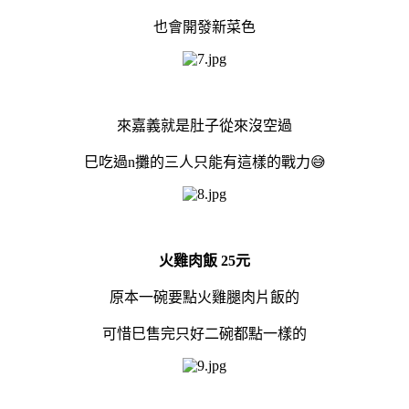
也會開發新菜色
來嘉義就是肚子從來沒空過
巳吃過n攤的三人只能有這樣的戰力😅
火雞肉飯 25元
原本一碗要點火雞腿肉片飯的
可惜巳售完只好二碗都點一樣的