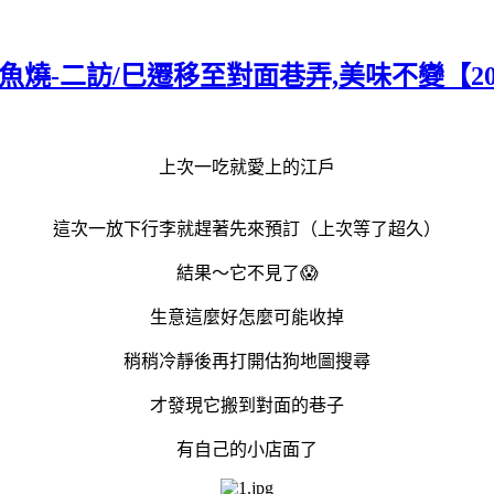
燒-二訪/巳遷移至對面巷弄,美味不變【2020
上次一吃就愛上的江戶
這次一放下行李就趕著先來預訂（上次等了超久）
結果～它不見了😱
生意這麼好怎麼可能收掉
稍稍冷靜後再打開估狗地圖搜尋
才發現它搬到對面的巷子
有自己的小店面了