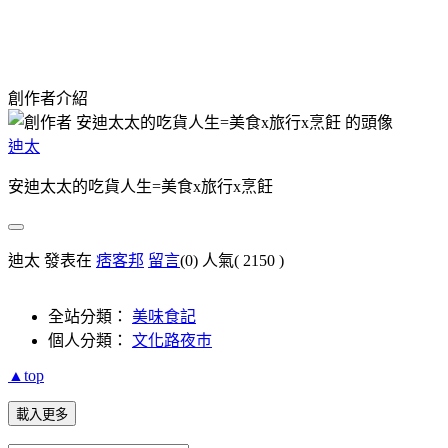
創作者介紹
迪太
安迪太太的吃貨人生=美食x旅行x烹飪
迪太 發表在
痞客邦
留言
(0)
人氣(
2150
)
全站分類：
美味食記
個人分類：
文化路夜巿
▲top
載入更多