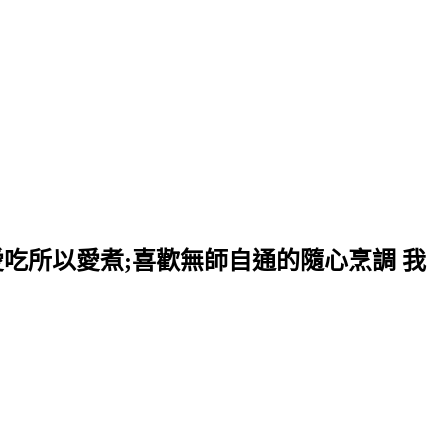
愛吃所以愛煮;喜歡無師自通的隨心烹調 我