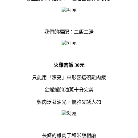
我們的標配：二飯二湯
火雞肉飯 30元
只能用「漂亮」來形容這碗雞肉飯
金燦燦的油蔥十分完美
雞肉泛著油光，優雅又誘人🥰
長條的雞肉丁和米飯相融