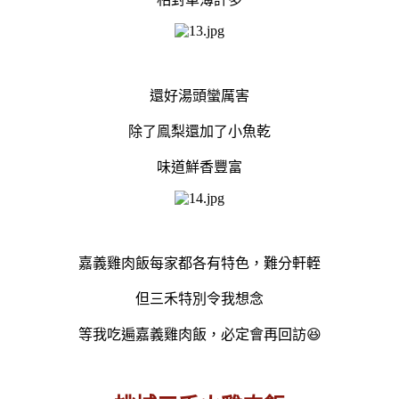
還好湯頭蠻厲害
除了鳯梨還加了小魚乾
味道鮮香豐富
嘉義雞肉飯每家都各有特色，難分軒輊
但三禾特別令我想念
等我吃遍嘉義雞肉飯，必定會再回訪😆