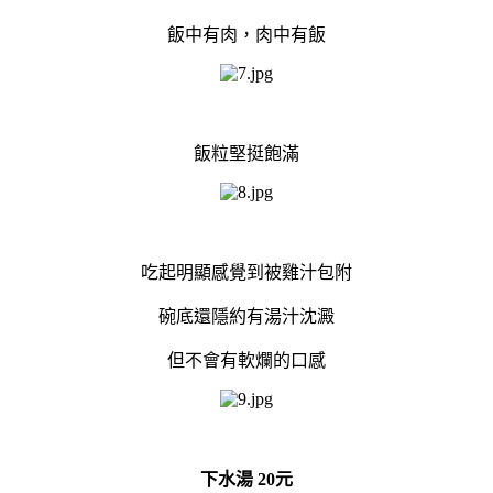
飯中有肉，肉中有飯
飯粒堅挺飽滿
吃起明顯感覺到被雞汁包附
碗底還隱約有湯汁沈澱
但不會有軟爛的口感
下水湯 20元