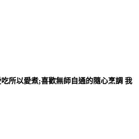
愛吃所以愛煮;喜歡無師自通的隨心烹調 我