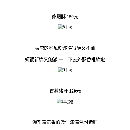
炸蚵酥 150元
表層的地瓜粉炸得很酥又不油
蚵很新鮮又飽滿,一口下去外酥香裡鮮嫩
香煎猪肝 120元
濃郁鑊氣香的醬汁滿滿包附猪肝