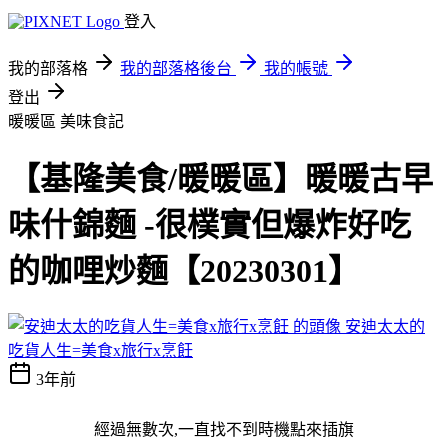
登入
我的部落格
我的部落格後台
我的帳號
登出
暖暖區
美味食記
【基隆美食/暖暖區】暖暖古早
味什錦麵 -很樸實但爆炸好吃
的咖哩炒麵【20230301】
安迪太太的
吃貨人生=美食x旅行x烹飪
3年前
經過無數次,一直找不到時機點來插旗