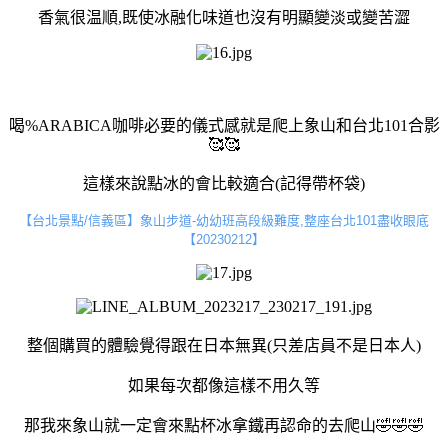
香氣很温順,既使冰融化味道也沒有明顯變淡或變苦澀
喝%ARABICA咖啡必要的儀式感就是爬上象山和台北101合影
🥰🥰
這樣來說點冰的會比較適合(記得帶杯袋)
【台北景點/信義區】象山步道-幼幼班高段級難度,整座台北101盡收眼底
【20230212】
整個購買的體驗覺得跟在日本無異(只差店員不是日本人)
如果每次都像這樣不用久等
那我來象山就一定會來點杯冰拿鐵再認命的去爬山🤣🤣🤣