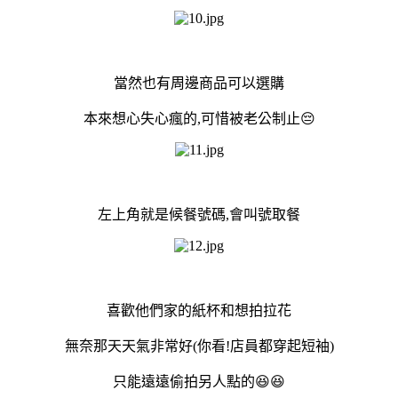
當然也有周邊商品可以選購
本來想心失心瘋的,可惜被老公制止😔
左上角就是候餐號碼,會叫號取餐
喜歡他們家的紙杯和想拍拉花
無奈那天天氣非常好(你看!店員都穿起短袖)
只能遠遠偷拍另人點的😆😆