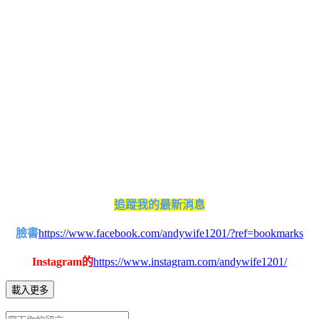
追蹤我的最新消息
臉書
https://www.facebook.com/andywife1201/?ref=bookmarks
Instagram的
https://www.instagram.com/andywife1201/
載入更多