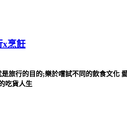
行x烹飪
就是旅行的目的;樂於嚐試不同的飲食文化 
我的吃貨人生