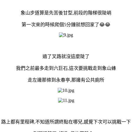
象山步道算是先苦後甘型,前段的階梯很陡峭
第一次來的時候爬個5分鐘就想回家了😂😂
過了叉路就沒這麼陡了
我們之前最多走到六巨石,這次要挑戰走到象山蜂
走左邊那條到永春亭,那邊有公共廁所
路上都有里程碑,不知道所謂終點在哪兒,感覺下次可以挑戰一下