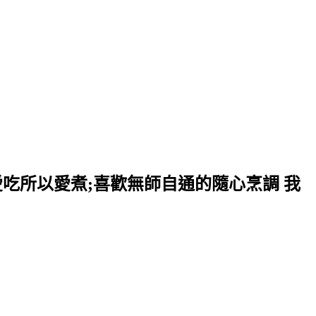
愛吃所以愛煮;喜歡無師自通的隨心烹調 我