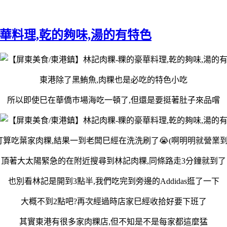
華料理,乾的夠味,湯的有特色
東港除了黑鮪魚,肉粿也是必吃的特色小吃
所以即使巳在華僑巿場海吃一頓了,但還是要挺著肚子來品嚐
算吃葉家肉粿,結果一到老闆巳經在洗洗刷了😭(啊明明就營業到14
頂著大太陽緊急的在附近搜尋到林記肉粿,同條路走3分鐘就到了
也別看林記是開到3點半,我們吃完到旁邊的Addidas逛了一下
大概不到2點吧?再次經過時店家巳經收拾好要下班了
其實東港有很多家肉粿店,但不知是不是每家都這麼猛