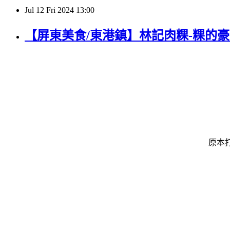
Jul
12
Fri
2024
13:00
【屏東美食/東港鎮】林記肉粿-粿的豪
原本打