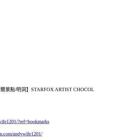
wife1201/?ref=bookmarks
am.com/andywife1201/