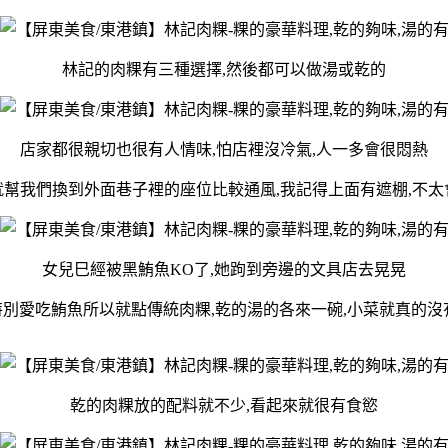
林記的肉粿有三種選擇,然後都可以做湯或乾的
店家都很親切也很有人情味,怕店裡沒冷氣,人一多會很悶熱
就幫我們換到外面巷子裡的座位比較通風,我記得上面有遮棚,不太
女兒巳經被黑鮪魚KO了,她跔到旁邊的文具店去晃晃
別愛吃鮪魚所以就點傳統肉粿,乾的湯的各來一碗,小菜就真的沒
乾的肉粿放的配料就不少,看起來就很有食慾