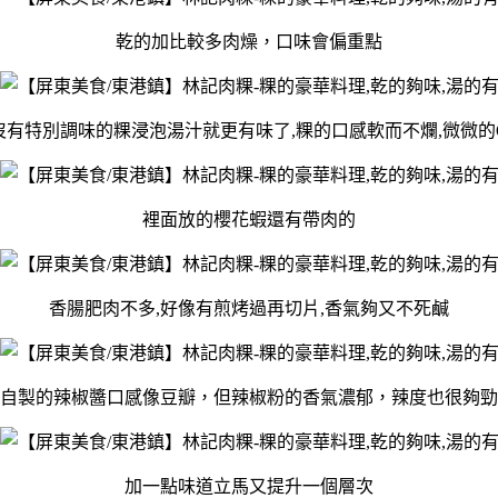
乾的加比較多肉燥，口味會偏重點
沒有特別調味的粿浸泡湯汁就更有味了,粿的口感軟而不爛,微微的
裡面放的櫻花蝦還有帶肉的
香腸肥肉不多,好像有煎烤過再切片,香氣夠又不死鹹
自製的辣椒醬口感像豆瓣，但辣椒粉的香氣濃郁，辣度也很夠勁
加一點味道立馬又提升一個層次