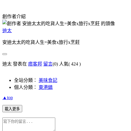
創作者介紹
迪太
安迪太太的吃貨人生=美食x旅行x烹飪
迪太 發表在
痞客邦
留言
(0)
人氣(
424
)
全站分類：
美味食記
個人分類：
東港鎮
▲top
載入更多