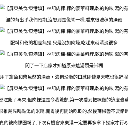
湯的有出乎我們預期,沒想到是像粥一樣,看來很濃稠的湯頭
配料和乾的相差無幾,只是沒加肉燥,吃起來就清淡很多
問了一下店家才知道原來這湯頭是米糊
用了旗魚和柴魚熬的湯頭，濃稠滑順的口感即使夏天吃也很舒服
然吃飽了再來,但肉粿還是令我驚艶,第一次看到把粿做的這麼豪
很推薦先喝點湯的米糊,開胃後再開始吃乾的,然後辣椒醬不要錯
真的被肉粿圈粉了,下次有機會來東港一定要再多拿下幾家才行💪