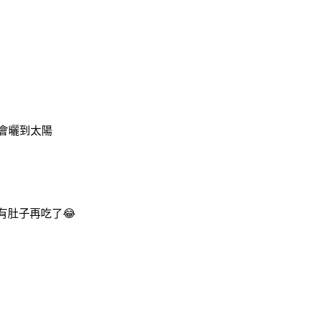
會曬到太陽
有肚子再吃了😂