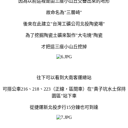
因為以前這裡是由三座小山丘交疊出來的地形
故命名為"三層崎"
後來在此建立"台灣工礦公司北投陶瓷場"
為了挖掘陶瓷土礦來製作"大屯燒"陶瓷
才把這三座小山丘挖掉
往下可以看到大南客運總站
可搭公車216、218、223（正線，區間車）在"貴子坑水土保持
園區"站下車
從捷運新北投步行15分鐘也可到達