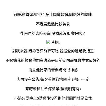
鹹酥雞算蠻厲害的,多汁肉質軟嫩,剛剛好的調味
不過要趁熱比較美食
後來再訪太晚去拿,冷掉就沒那麼好吃了
對我來說,碇の香只能算可吃,我最愛的還是吮指王
不過據我的觀察他們家應該是目前碇內鹹酥雞生意最好的
而且他們家的營業時間很神祕
店內沒有公告,每次看估狗地圖時間都不一定
有時還標註暫停營業(但明明有開)
不過只要晚上6點過後沒看到他們開門就是公休