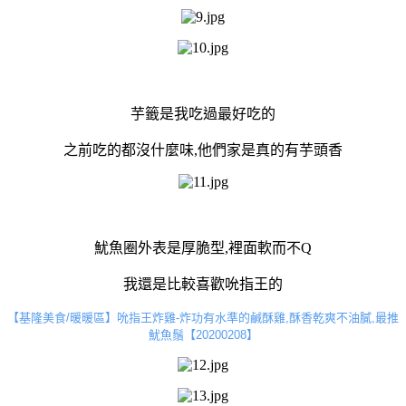
芋籤是我吃過最好吃的
之前吃的都沒什麼味,他們家是真的有芋頭香
魷魚圈外表是厚脆型,裡面軟而不Q
我還是比較喜歡吮指王的
【基隆美食/暖暖區】吮指王炸雞-炸功有水準的鹹酥雞,酥香乾爽不油膩,最推
魷魚鬚【20200208】