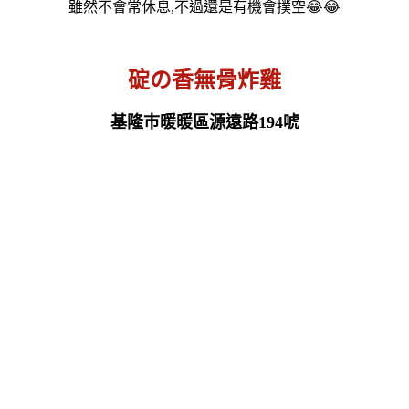
雖然不會常休息,不過還是有機會撲空😂😂
碇の香無骨炸雞
基隆巿暖暖區源遠路194唬