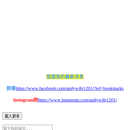
追蹤我的最新消息
臉書
https://www.facebook.com/andywife1201/?ref=bookmarks
Instagram的
https://www.instagram.com/andywife1201/
載入更多