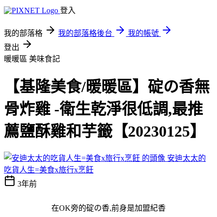
登入
我的部落格
我的部落格後台
我的帳號
登出
暖暖區
美味食記
【基隆美食/暖暖區】碇の香無
骨炸雞 -衛生乾淨很低調,最推
薦鹽酥雞和芋籤【20230125】
安迪太太的
吃貨人生=美食x旅行x烹飪
3年前
在OK旁的碇の香,前身是加盟紀香