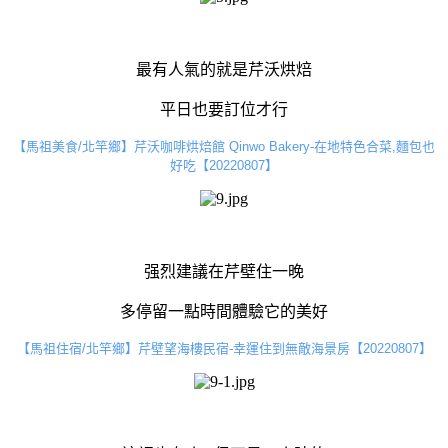
最有人氣的就是芹沃烘焙
平日也要訂位才行
【馬祖美食/北竿鄉】芹沃咖啡烘焙館 Qinwo Bakery-在地特色合菜,麵包也
好吃【20220807】
强烈建議在芹壁住一晚
多停留一點時間體驗它的美好
【馬祖住宿/北竿鄉】芹壁望海樓民宿-幸運住到無敵海景房【20220807】