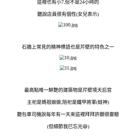
這裡也有小7,但不是24小時的
聽說店員很有個性(女兒表示)
石牆上常見的精神標語也是芹壁的特色之一
最高點唯一鮮艶的建築物是芹壁境天后宮
主祀是媽祖娘娘,陪祀是鐵甲將軍(蛙神)
聽包車司機說每年有一天來這裡拜拜許願很靈驗
(但細節我巳忘光😆)