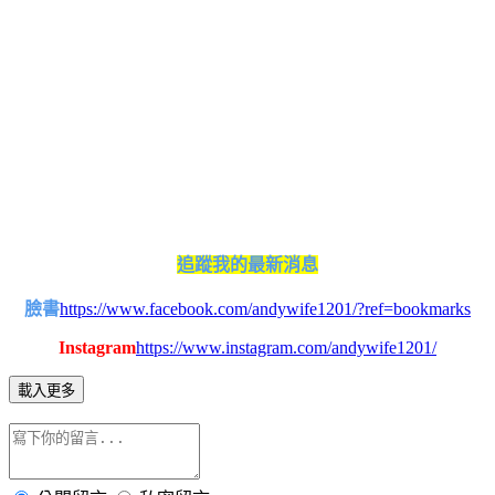
追蹤我的最新消息
臉書
https://www.facebook.com/andywife1201/?ref=bookmarks
Instagram
https://www.instagram.com/andywife1201/
載入更多