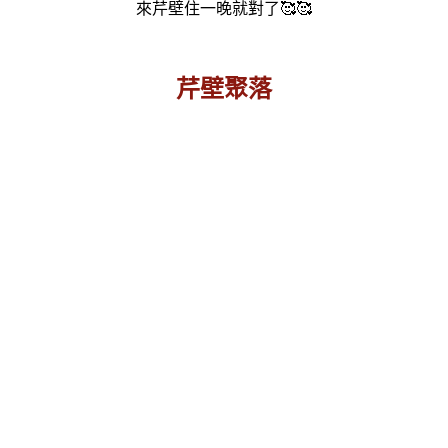
來芹壁住一晚就對了🥰🥰
芹壁聚落