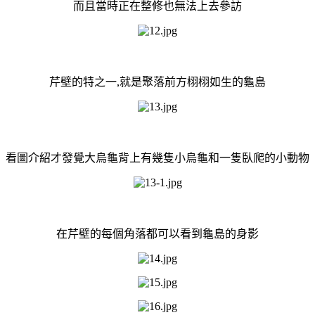
而且當時正在整修也無法上去參訪
芹壁的特之一,就是聚落前方栩栩如生的龜島
看圖介紹才發覺大烏龜背上有幾隻小烏龜和一隻臥爬的小動物
在芹壁的每個角落都可以看到龜島的身影