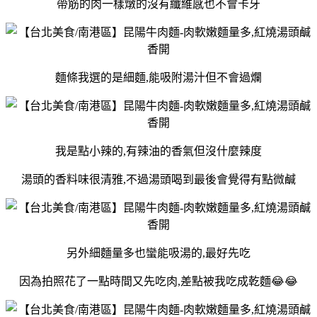
帶筋的肉一樣燉的沒有纖維感也不會卡牙
麵條我選的是細麵,能吸附湯汁但不會過爛
我是點小辣的,有辣油的香氣但沒什麼辣度
湯頭的香料味很清雅,不過湯頭喝到最後會覺得有點微鹹
另外細麵量多也蠻能吸湯的,最好先吃
因為拍照花了一點時間又先吃肉,差點被我吃成乾麵😂😂