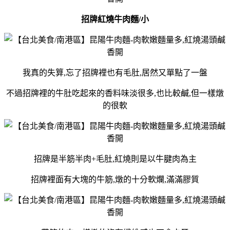
招牌紅燒牛肉麵/小
我真的失算,忘了招牌裡也有毛肚,居然又單點了一盤
不過招牌裡的牛肚吃起來的香料味淡很多,也比較鹹,但一樣燉
的很軟
招牌是半筋半肉+毛肚,紅燒則是以牛腱肉為主
招牌裡面有大塊的牛筋,燉的十分軟爛,滿滿膠質