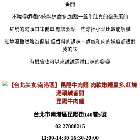
不曉得麵裡的肉料這麼多,加點一盤牛肚真的蠻失策的
紅燒的湯頭口味偏重,應該要點一些涼拌小菜比較能解膩
紅燒湯雖然略為偏鹹,但香料的調味、麵感和肉的嫩度都很對
我的味
有機會也可以來試試清燉口味的😁😁
昆陽牛肉麵
台北市南港區昆陽街140巷5號
02 27888215
11:00-14:30 16:30-20:00