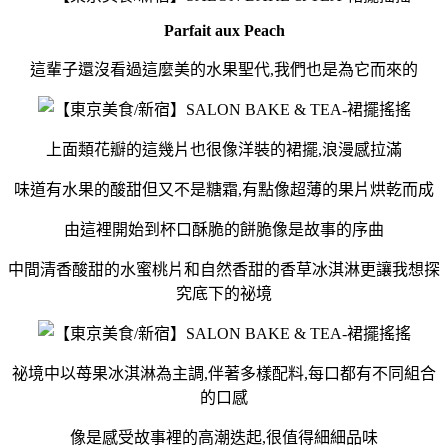
Parfait aux Peach
這輩子還沒看過這麼美的水果聖代,我們也是為它而來的
上面類花瓣的這幾片也很像洋裝的裙擺,浪漫感拉滿
味道有水果的酸甜但又不是糖霜,有點像超薄的果片烘乾而成
由這裡開始到杯口酥脆的餅脆像是故事的序曲
中間清香酸甜的水蜜桃片和自然香甜的香草冰淇淋更讓我想探
究底下的祕境
祕境中以苺果冰淇淋為主調,伴著多樣配料,每口都有不同組合
的口感
像是感受故事裡的高潮迭起,很值得細細品味