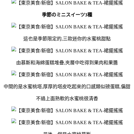
季節のミニスイーツ3種
這也是季節限定的,三款迷你的水蜜桃甜點
由慕斯和海綿蛋糕堆疊,夾層中吃得到果肉和果醬
中間的是水蜜桃塔,厚厚的塔皮吃起來的口感類似磅蛋糕,偏甜
不過上面熟軟的水蜜桃很清香