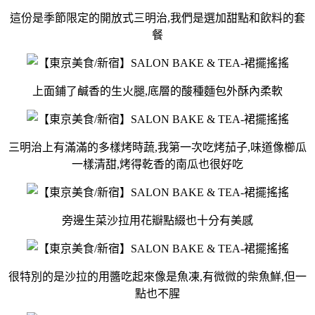
這份是季節限定的開放式三明治,我們是選加甜點和飲料的套
餐
上面鋪了鹹香的生火腿,底層的酸種麵包外酥內柔軟
三明治上有滿滿的多樣烤時蔬,我第一次吃烤茄子,味道像櫛瓜
一樣清甜,烤得乾香的南瓜也很好吃
旁邊生菜沙拉用花瓣點綴也十分有美感
很特別的是沙拉的用醬吃起來像是魚凍,有微微的柴魚鮮,但一
點也不腥