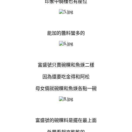
印象中騎樓也有座位
能加的醬料蠻多的
富盛號只賣碗粿和魚焿二樣
因為還要吃金得和阿松
母女倆就碗粿和魚焿各點一碗
富盛號的碗粿料是擺在最上面