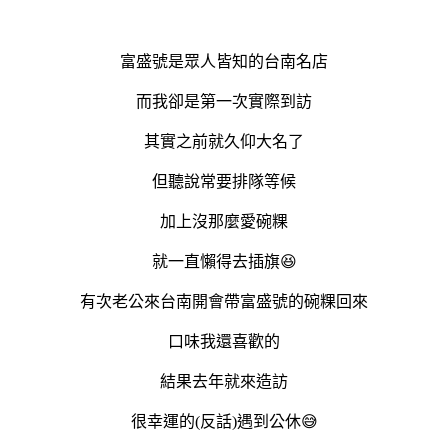
富盛號是眾人皆知的台南名店
而我卻是第一次實際到訪
其實之前就久仰大名了
但聽說常要排隊等候
加上沒那麼愛碗粿
就一直懶得去插旗😆
有次老公來台南開會帶富盛號的碗粿回來
口味我還喜歡的
結果去年就來造訪
很幸運的(反話)遇到公休😅