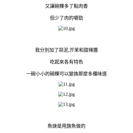
又讓碗粿多了點肉香
但少了肉的嚼勁
我分別加了蒜泥,芥茉和甜辣醬
吃起來各有特色
一碗小小的碗粿可以變換那麼多種味道
魚焿是用旗魚做的