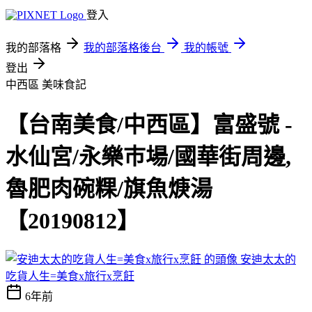
登入
我的部落格
我的部落格後台
我的帳號
登出
中西區
美味食記
【台南美食/中西區】富盛號 -
水仙宮/永樂巿場/國華街周邊,
魯肥肉碗粿/旗魚焿湯
【20190812】
安迪太太的
吃貨人生=美食x旅行x烹飪
6年前