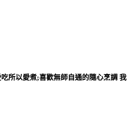
愛吃所以愛煮;喜歡無師自通的隨心烹調 我