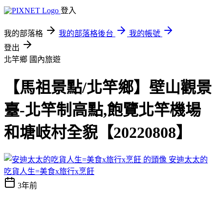
登入
我的部落格
我的部落格後台
我的帳號
登出
北竿鄉
國內旅遊
【馬祖景點/北竿鄉】壁山觀景
臺-北竿制高點,飽覽北竿機場
和塘岐村全貎【20220808】
安迪太太的
吃貨人生=美食x旅行x烹飪
3年前