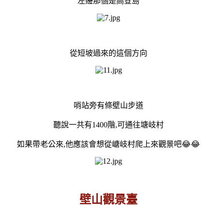
左邊那個是高登島
從短坡過來的這個方向
哨站旁有條壁山步道
聽說一共有1400階,可通往塘岐村
如果帶老公來,他應該會想從嵣岐村爬上來觀景吧😂😂
壁山觀景臺