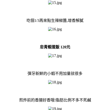
吃個1/3再來點生辣椒醬,增香解膩
忠青蝦蛋飯 120元
彈牙新鮮的小蝦不用加量就很多
煎炸前的香腸好香哦!脂肪比例不多不死鹹