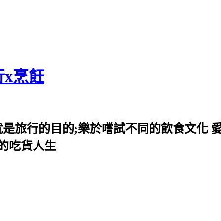
行x烹飪
就是旅行的目的;樂於嚐試不同的飲食文化 
我的吃貨人生