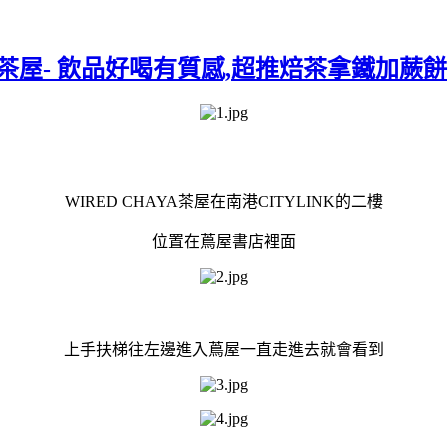
YA茶屋- 飲品好喝有質感,超推焙茶拿鐵加蕨餅
WIRED CHAYA茶屋在南港CITYLINK的二樓
位置在蔦屋書店裡面
上手扶梯往左邊進入蔦屋一直走進去就會看到