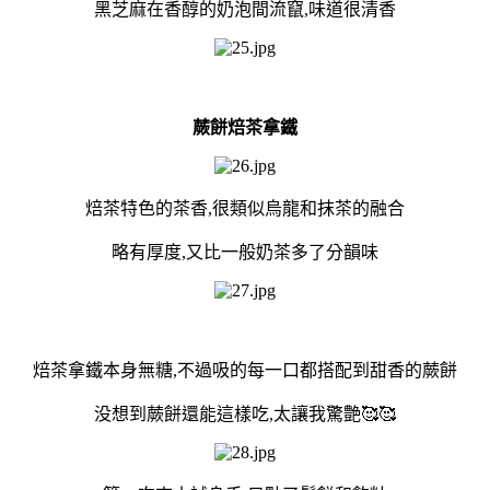
黑芝麻在香醇的奶泡間流竄,味道很清香
蕨餅焙茶拿鐵
焙茶特色的茶香,很類似烏龍和抹茶的融合
略有厚度,又比一般奶茶多了分韻味
焙茶拿鐵本身無糖,不過吸的每一口都搭配到甜香的蕨餅
没想到蕨餅還能這樣吃,太讓我驚艶🥰🥰