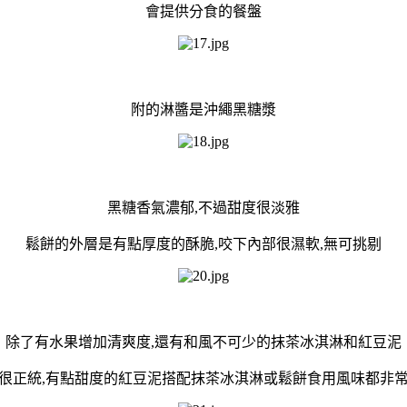
會提供分食的餐盤
附的淋醬是沖繩黑糖漿
黑糖香氣濃郁,不過甜度很淡雅
鬆餅的外層是有點厚度的酥脆,咬下內部很濕軟,無可挑剔
除了有水果增加清爽度,還有和風不可少的抹茶冰淇淋和紅豆泥
很正統,有點甜度的紅豆泥搭配抹茶冰淇淋或鬆餅食用風味都非