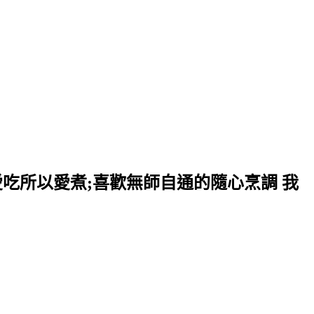
愛吃所以愛煮;喜歡無師自通的隨心烹調 我